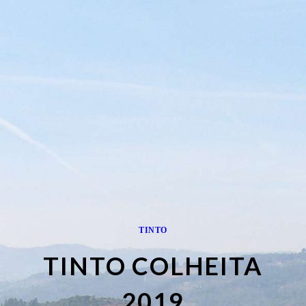
TINTO
TINTO COLHEITA
2019