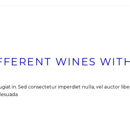
IFFERENT WINES WIT
feugiat in. Sed consectetur imperdiet nulla, vel auctor li
alesuada