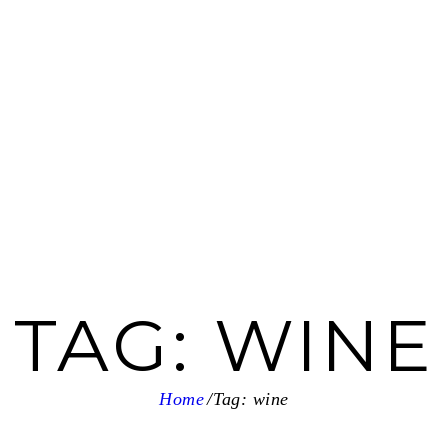
TAG: WINE
Home
Tag: wine