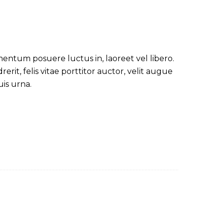
mentum posuere luctus in, laoreet vel libero.
erit, felis vitae porttitor auctor, velit augue
is urna.